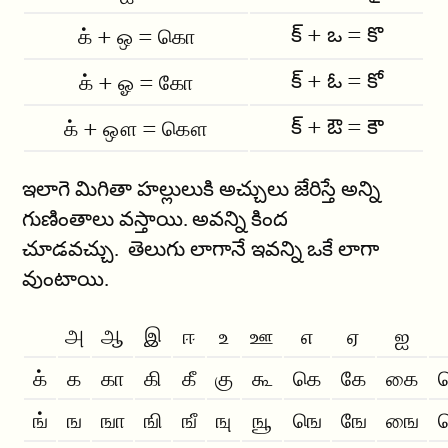
క్ + ఒ = కొ
க் + ஒ = கொ
క్ + ఓ = కో
க் + ஓ = கோ
క్ + ఔ = కౌ
க் + ஔ = கௌ
ఇలాగె మిగితా హల్లులుకి అచ్చులు జేరిస్తే అన్ని
గుణింతాలు వస్తాయి. అవన్ని కింద
చూడవచ్చు. తెలుగు లాగానే ఇవన్ని ఒకే లాగా
వుంటాయి.
அ
ஆ
இ
ஈ
உ
ஊ
எ
ஏ
ஐ
க்
க
கா
கி
கீ
கு
கூ
கெ
கே
கை
ங்
ங
ஙா
ஙி
ஙீ
ஙு
ஙூ
ஙெ
ஙே
ஙை