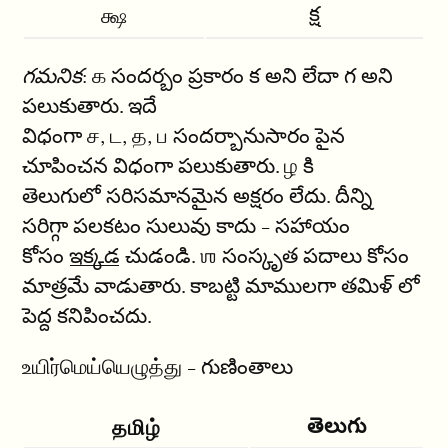
క్ష
க்ஷ
గమనిక
: க సందర్బం ప్రకారం క అని లేదా గ అని
పలుకుతారు. ఇదే
విధంగా ச, ட, த, ப సందర్బానుసారం పైన
చూపించన విధంగా పలుకుతారు. ழ కి
తెలుగులో సరిసమానమైన అక్షరం లేదు. దీన్ని
సరిగ్గా పలకటం సులువు కాదు - సహాయం
కోసం
ఇక్కడ
చుడండి. ஶ సంస్కృత పదాలు కోసం
మాత్రమే వాడుతారు. కాబట్టి మాములగా తమిళ్ లో
పెద్ద కనిపించదు.
உயிர்மெய்யெழுத்து - గుణింతాలు
తెలుగు
தமிழ்