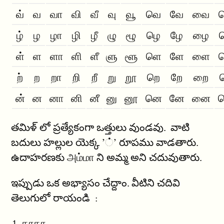
வ்
வ
வா
வி
வீ
வு
வூ
வெ
வே
வை
ழ்
ழ
ழா
ழி
ழீ
ழு
ழூ
ழெ
ழே
ழை
ள்
ள
ளா
ளி
ளீ
ளு
ளூ
ளெ
ளே
ளை
ற்
ற
றா
றி
றீ
று
றூ
றெ
றே
றை
ன்
ன
னா
னி
னீ
னு
னூ
னெ
னே
னை
తమిళ్ లో ప్రత్యేకంగా ఒత్తులు వుండవు. వాటి
బదులు హల్లుల యెక్క ’்’ రూపము వాడతారు.
ఉదాహరణకు அம்மா ని అమ్మ అని చదువుతారు.
ఇప్పుడు ఒక అభ్యాసం చేద్దాం. వీటిని చదివి
తెలుగులో రాయండి :
தாதா