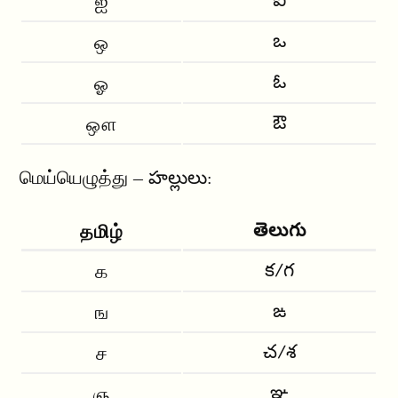
ఐ
ஐ
ఒ
ஒ
ఓ
ஓ
ఔ
ஔ
மெய்யெழுத்து – హల్లులు:
తెలుగు
தமிழ்
క/గ
க
ఙ
ங
చ/శ
ச
ఞ
ஞ