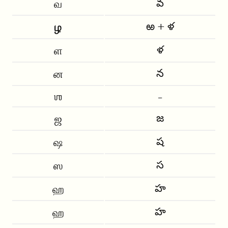
వ
வ
ఱ + ళ
ழ
ళ
ள
న
ன
ஶ
-
జ
ஜ
ష
ஷ
స
ஸ
హ
ஹ
హ
ஹ