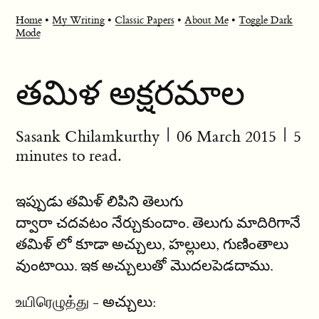
Home
•
My Writing
•
Classic Papers
•
About Me
•
Toggle Dark
Mode
తమిళ అక్షరమాల
Sasank Chilamkurthy
|
06 March 2015
| 5
minutes to read.
ఇప్పుడు తమిళ్ లిపిని తెలుగు
ద్వారా చదవటం నేర్చుకుందాం. తెలుగు మాదిరిగానే
తమిళ్ లో కూడా అచ్చులు, హల్లులు, గుణింతాలు
వుంటాయి. ఇక అచ్చులుతో మొదలపెడదాము.
உயிரெழுத்து - అచ్చులు: