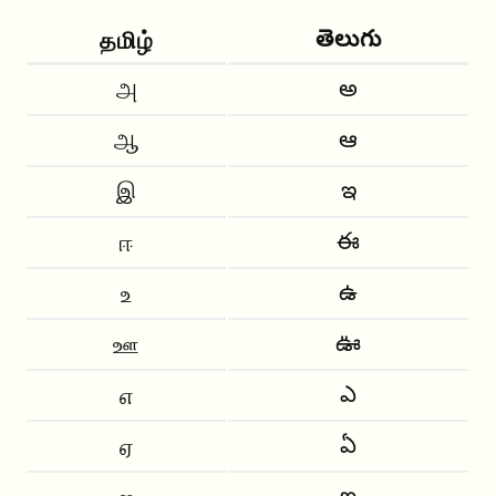
తెలుగు
தமிழ்
అ
அ
ఆ
ஆ
ఇ
இ
ఈ
ஈ
ఉ
உ
ఊ
ஊ
ఎ
எ
ఏ
ஏ