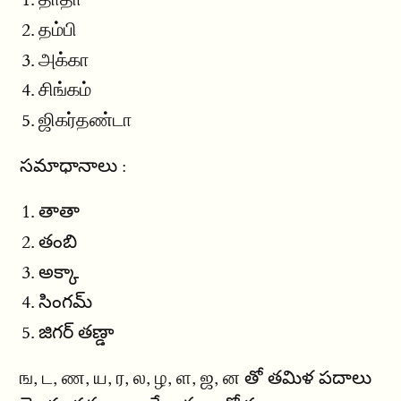
தம்பி
அக்கா
சிங்கம்
ஜிகர்தண்டா
సమాధానాలు :
తాతా
తంబి
అక్కా
సింగమ్
జిగర్ తణ్డా
ங, ட, ண, ய, ர, ல, ழ, ள, ஜ, ன తో తమిళ పదాలు