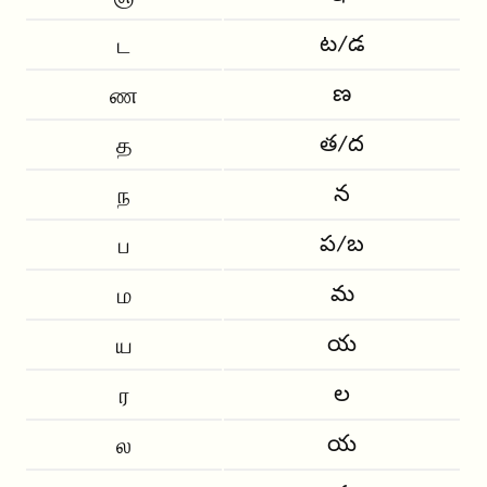
ట/డ
ட
ణ
ண
త/ద
த
న
ந
ప/బ
ப
మ
ம
య
ய
ల
ர
య
ல